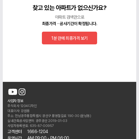
찾고 있는 아파트가 없으신가요?
아파트 검색만으로
최종가격ㆍ공사기간이 확정됩니다.
1분 만에 최종가격 보기
사업자 정보
주식회사 1204디자인
대표이사: 강원용
주소: 전남광주통합특별시 광산구 풍영철길로 190-30 (운남동)
실내건축공사업면허: 광주광산 2019-01-03
사업자등록번호: 635-87-00957
고객센터
1666-1204
운영시간
AM 09:00 - PM 06:00