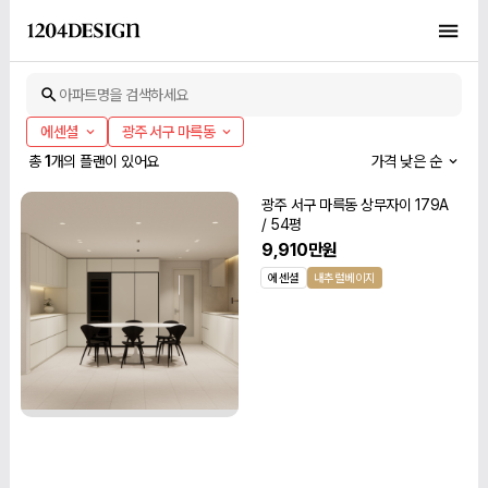
아파트명을 검색하세요
에센셜
광주 서구 마륵동
총
1
개의 플랜이 있어요
가격 낮은 순
광주 서구 마륵동 상무자이 179A
/ 54평
9,910만원
에센셜
내추럴베이지