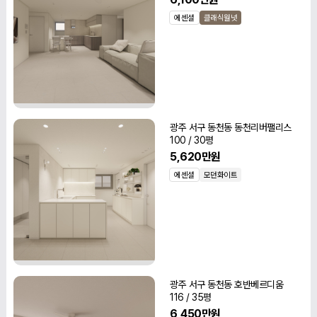
에센셜
클래식월넛
광주 서구 동천동 동천리버팰리스
100 / 30평
5,620만원
에센셜
모던화이트
광주 서구 동천동 호반베르디움
116 / 35평
6,450만원