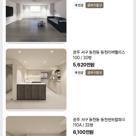
에센셜
클래식월넛
광주 서구 동천동 동천리버팰리스
100 / 30평
5,620만원
에센셜
클래식월넛
광주 서구 동천동 동천센트럴파크
110A / 33평
6,100만원