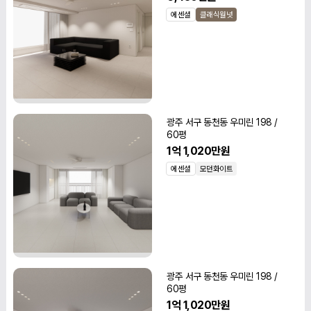
에센셜
클래식월넛
광주 서구 동천동 우미린 198 /
60평
1억 1,020만원
에센셜
모던화이트
광주 서구 동천동 우미린 198 /
60평
1억 1,020만원