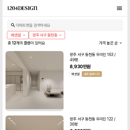
아파트명을 검색하세요
에센셜
광주 서구 동천동
총
12
개의 플랜이 있어요
가격 높은 순
광주 서구 동천동 우미린 163 /
49평
8,930만원
에센셜
내추럴베이지
광주 서구 동천동 우미린 122 /
36평