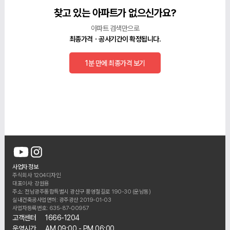
찾고 있는 아파트가 없으신가요?
아파트 검색만으로
최종가격ㆍ공사기간이 확정됩니다.
1분 만에 최종가격 보기
사업자 정보
주식회사 1204디자인
대표이사: 강원용
주소: 전남광주통합특별시 광산구 풍영철길로 190-30 (운남동)
실내건축공사업면허: 광주광산 2019-01-03
사업자등록번호: 635-87-00957
고객센터
1666-1204
운영시간
AM 09:00 - PM 06:00