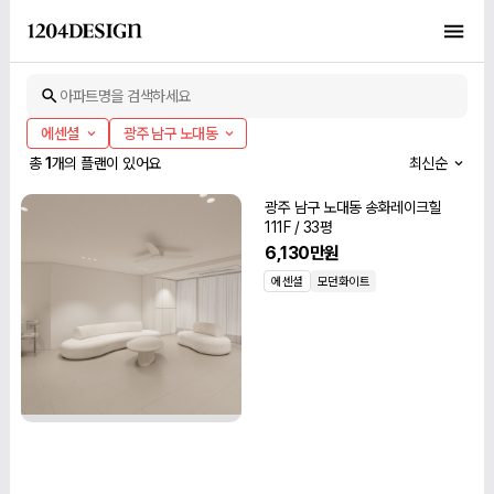
아파트명을 검색하세요
에센셜
광주 남구 노대동
총
1
개의 플랜이 있어요
최신순
광주 남구 노대동 송화레이크힐
111F / 33평
6,130만원
에센셜
모던화이트