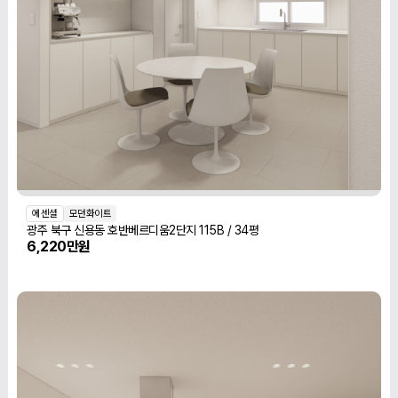
에센셜
모던화이트
광주 북구 신용동 호반베르디움2단지 115B / 34평
6,220만원