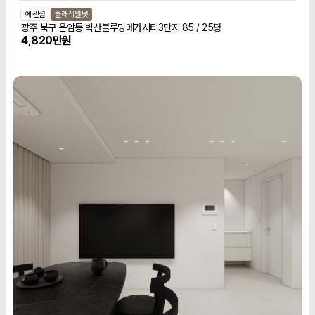
에센셜
클래식월넛
광주 북구 운암동 벽산블루밍메가시티3단지 85 / 25평
4,820만원