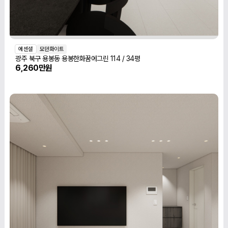
에센셜
모던화이트
광주 북구 용봉동 용봉한화꿈에그린 114 / 34평
6,260만원