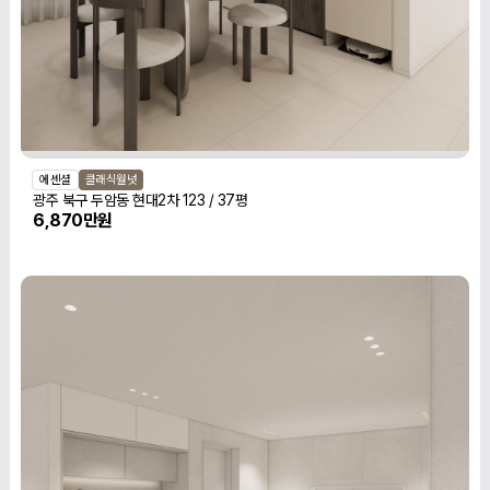
에센셜
클래식월넛
광주 북구 두암동 현대2차 123 / 37평
6,870만원