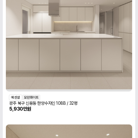
에센셜
모던화이트
광주 북구 신용동 한양수자인 108B / 32평
5,930만원