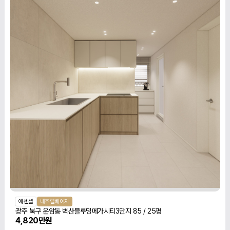
에센셜
내추럴베이지
광주 북구 운암동 벽산블루밍메가시티3단지 85 / 25평
4,820만원