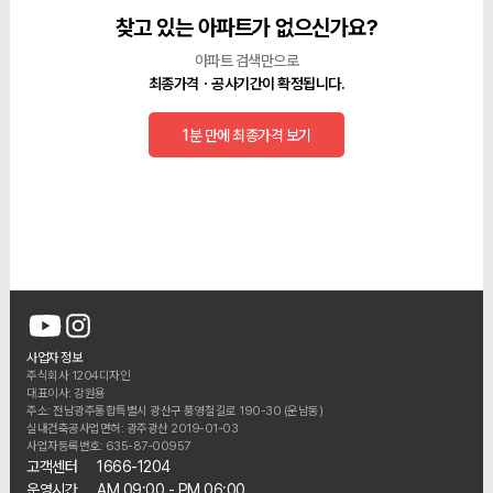
찾고 있는 아파트가 없으신가요?
아파트 검색만으로
최종가격ㆍ공사기간이 확정됩니다.
1분 만에 최종가격 보기
사업자 정보
주식회사 1204디자인
대표이사: 강원용
주소: 전남광주통합특별시 광산구 풍영철길로 190-30 (운남동)
실내건축공사업면허: 광주광산 2019-01-03
사업자등록번호: 635-87-00957
고객센터
1666-1204
운영시간
AM 09:00 - PM 06:00