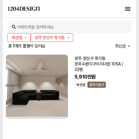
아파트명을 검색하세요
에센셜
광주 광산구 흑석동
총
1
개의 플랜이 있어요
최신순
광주 광산구 흑석동
광주수완지구이지더원 106A /
32평
5,910만원
에센셜
클래식월넛