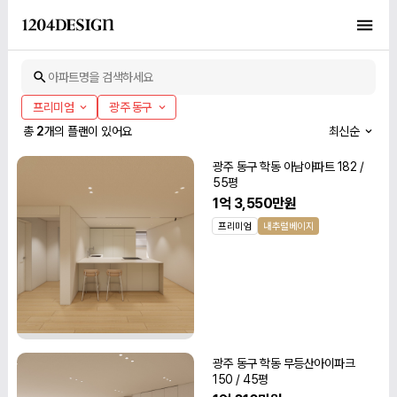
아파트명을 검색하세요
프리미엄
광주 동구
총
2
개의 플랜이 있어요
최신순
광주 동구 학동 아남아파트 182 /
55평
1억 3,550만원
프리미엄
내추럴베이지
광주 동구 학동 무등산아이파크
150 / 45평