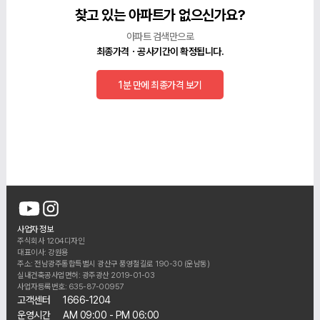
찾고 있는 아파트가 없으신가요?
아파트 검색만으로
최종가격ㆍ공사기간이 확정됩니다.
1분 만에 최종가격 보기
사업자 정보
주식회사 1204디자인
대표이사: 강원용
주소: 전남광주통합특별시 광산구 풍영철길로 190-30 (운남동)
실내건축공사업면허: 광주광산 2019-01-03
사업자등록번호: 635-87-00957
고객센터
1666-1204
운영시간
AM 09:00 - PM 06:00