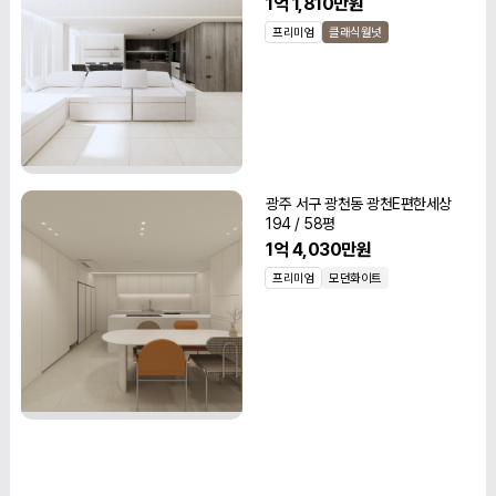
1억 1,810만원
프리미엄
클래식월넛
광주 서구 광천동 광천E편한세상
194 / 58평
1억 4,030만원
프리미엄
모던화이트