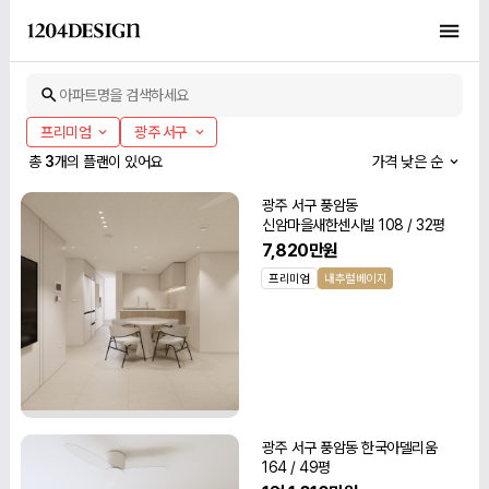
아파트명을 검색하세요
프리미엄
광주 서구
총
3
개의 플랜이 있어요
가격 낮은 순
광주 서구 풍암동
신암마을새한센시빌 108 / 32평
7,820만원
프리미엄
내추럴베이지
광주 서구 풍암동 한국아델리움
164 / 49평