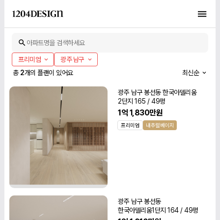
아파트명을 검색하세요
프리미엄
광주 남구
총
2
개의 플랜이 있어요
최신순
광주 남구 봉선동 한국아델리움
2단지 165 / 49평
1억 1,830만원
프리미엄
내추럴베이지
광주 남구 봉선동
한국아델리움1단지 164 / 49평