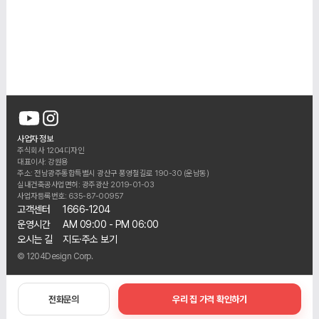
사업자 정보
주식회사 1204디자인
대표이사: 강원용
주소: 전남광주통합특별시 광산구 풍영철길로 190-30 (운남동)
실내건축공사업면허: 광주광산 2019-01-03
사업자등록번호: 635-87-00957
고객센터
1666-1204
운영시간
AM 09:00 - PM 06:00
오시는 길
지도·주소 보기
© 1204Design Corp.
전화문의