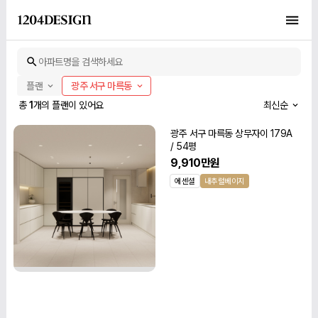
아파트명을 검색하세요
플랜
광주 서구 마륵동
총
1
개의 플랜이 있어요
최신순
광주 서구 마륵동 상무자이 179A
/ 54평
9,910만원
에센셜
내추럴베이지