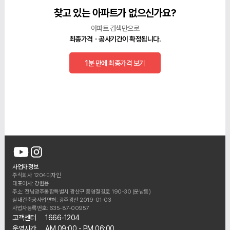
찾고 있는 아파트가 없으신가요?
아파트 검색만으로
최종가격ㆍ공사기간이 확정됩니다.
1분 만에 최종가격 보기
사업자 정보
주식회사 1204디자인
대표이사: 강원용
주소: 전남광주통합특별시 광산구 풍영철길로 190-30 (운남동)
실내건축공사업면허: 광주광산 2019-01-03
사업자등록번호: 635-87-00957
고객센터
1666-1204
운영시간
AM 09:00 - PM 06:00