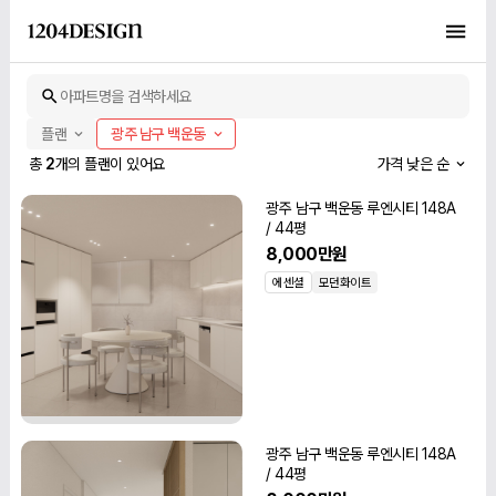
아파트명을 검색하세요
플랜
광주 남구 백운동
총
2
개의 플랜이 있어요
가격 낮은 순
광주 남구 백운동 루엔시티 148A
/ 44평
8,000만원
에센셜
모던화이트
광주 남구 백운동 루엔시티 148A
/ 44평