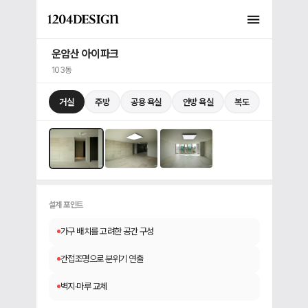
운암산 아이파크
103동
거실
주방
공용 욕실
안방 욕실
복도
거실
1 / 3
설계 포인트
가구 배치를 고려한 공간 구성
간접조명으로 분위기 연출
벽지·마루 교체