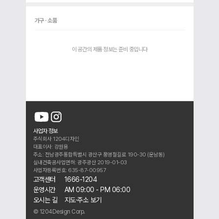
가구 · 소품
이 공간의 제품 정보는 준비 중입니다
사업자 정보
주식회사 1204디자인
대표이사: 강원용
주소: 전남광주통합특별시 광산구 풍영철길로 190-30 (운남동)
실내건축공사업면허: 광주광산 2019-01-03
사업자등록번호: 635-87-00957
고객센터
1666-1204
운영시간
AM 09:00 - PM 06:00
오시는 길
지도·주소 보기
© 1204Design Corp.