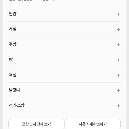
+
현관
현관 바닥 타일, 벽 필름, 현관문 안쪽 필름, 신발장·벤치·거울, 기본 중문이
+
거실
포함됩니다.
벽 도배, 무몰딩 천장 도배, 직사각·광폭마루, 30mm 걸레받이, 커튼박스가
+
주방
포함됩니다.
일자형 주방가구, 싱크대·수전·후드, 인조대리석 상판, 냉장고장·키큰장, 미드웨이
+
방
마감, 자동확산소화기가 포함됩니다.
벽 도배, 무몰딩 천장 도배, 직사각·광폭마루, 30mm 걸레받이, 커튼박스, 방문·문틀
+
욕실
교체, 9mm 문선, 안방 붙박이장·화장대가 포함됩니다. 각 방 붙박이장은 선택
추가입니다.
욕실 철거, 방수, 600×600 타일, 양변기·세면대·수전, 욕실장·거울장, 유리 파티션,
+
발코니
기본 환풍기, 청소건·탄성줄눈이 포함됩니다.
발코니 바닥 타일 덧방, 벽·천장 마감, 발코니등, 발코니·세탁실 수전, 수동
+
전기·소방
빨래건조대, 기존 수납 교체가 포함됩니다.
2인치 매입등, 멀티라이트, 스위치·콘센트, 감지기, 스프링클러 커버, 환기 디퓨저가
포함됩니다.
포함 공사 전체 보기
사용 자재 확인하기