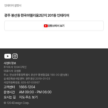
인테리어 설명서
광주 봉선동 한국아델리움2단지 201동 인테리어
유튜브에서 보기
사업자 정보
주식회사 1204디자인
대표이사: 강원용
주소: 전남광주통합특별시 광산구 풍영철길로 190-30 (운남동)
실내건축공사업면허: 광주광산 2019-01-03
사업자등록번호: 635-87-00957
고객센터
1666-1204
운영시간
AM 09:00 - PM 06:00
오시는 길
지도·주소 보기
© 1204Design Corp.