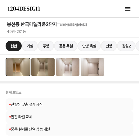
봉선동 한국아델리움2단지
프리미엄
내추럴베이지
49평 · 201동
현관
거실
주방
공용 욕실
안방 욕실
안방
침실2
현관
1 / 4
설계 포인트
신발장 맞춤 설계·제작
현관 타일 교체
중문 설치로 단열 성능 개선