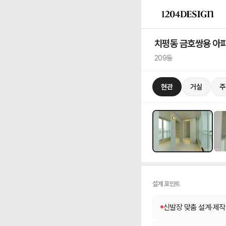
치평동 금호쌍용 아
209동
현관
현관
거실
주
설계 포인트
신발장 맞춤 설계·제작