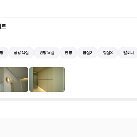
파트
방
공용 욕실
안방 욕실
안방
침실2
침실3
발코니