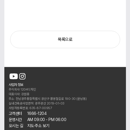
목록으로
사업자 정보
주식회사 1204디자인
대표이사: 강원용
주소: 전남광주통합특별시 광산구 풍영철길로 190-30 (운남동)
실내건축공사업면허: 광주광산 2019-01-03
사업자등록번호: 635-87-00957
고객센터
1666-1204
운영시간
AM 09:00 - PM 06:00
오시는 길
지도·주소 보기