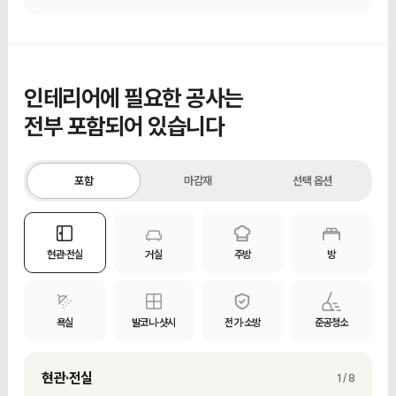
인테리어에 필요한 공사는
전부 포함되어 있습니다
포함
마감재
선택 옵션
현관·전실
거실
주방
방
욕실
발코니·샷시
전기·소방
준공청소
현관·전실 철거
현관·전실
현관과 전실의 기존 벽·바닥 마감재 철거
1 / 8