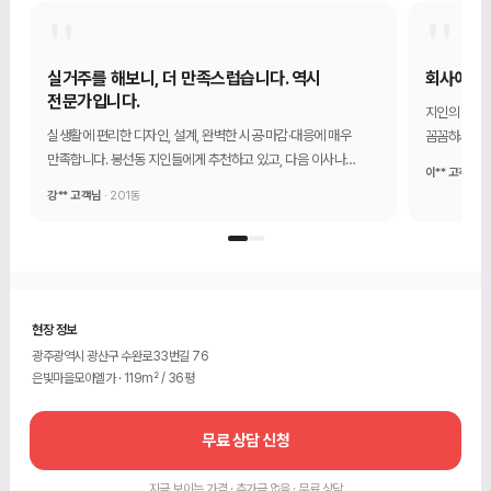
"
"
실거주를 해보니, 더 만족스럽습니다. 역시
회사에 대
전문가입니다.
지인의 추천
실생활에 편리한 디자인, 설계, 완벽한 시공·마감·대응에 매우
꼼꼼하시고 
만족합니다. 봉선동 지인들에게 추천하고 있고, 다음 이사나
믿음직하다는
이** 고객님
·
인테리어를 할 때도 1204디자인에서 할 생각입니다.
강** 고객님
· 201동
현장 정보
광주광역시 광산구 수완로33번길 76
은빛마을모아엘가 · 119m² / 36평
무료 상담 신청
지금 보이는 가격 · 추가금 없음 · 무료 상담