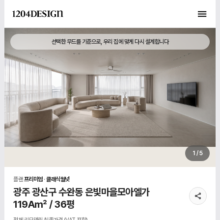
선택한 무드를 기준으로, 우리 집에 맞게 다시 설계합니다
1 / 5
플랜
프리미엄
·
클래식월넛
광주 광산구 수완동 은빛마을모아엘가
119A㎡ / 36평
전체 리모델링 최종가격 (VAT 포함)