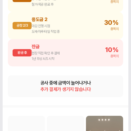
총액의
철거·목공 완료 후
중도금 2
30%
공정 2/3
마감 진행 시점
총액의
도배·마루·타일 작업 중
잔금
10%
완공 후
현장 직접 확인 후 결제
총액의
1년 무상 A/S 시작
공사 중에 금액이 늘어나거나
추가 결제가 생기지 않습니다