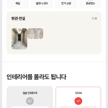
욕실
발코니·샷시
전기·소방
준공청소
현관·전실 철거
현관·전실
현관과 전실의 기존 벽·바닥 마감재 철거
1 / 8
인테리어를 몰라도 됩니다
일반 인테리어
1204