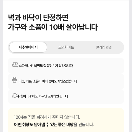
벽과 바닥이 단정하면
가구와 소품이 10배 살아납니다
내추럴베이지
부드럽고 따뜻한 느낌
내추럴베이지
모던화이트
클래식월넛
소파 하나만 바꿔도 집 분위기가 달라집니다
러그, 커튼, 소품이 어디 놓아도 자연스럽습니다
취향이 바뀌어도 가구만 교체하면 됩니다
1204는 집을 화려하게 꾸미지 않습니다.
어떤 취향도 담아낼 수 있는 좋은 바탕
을 만듭니다.