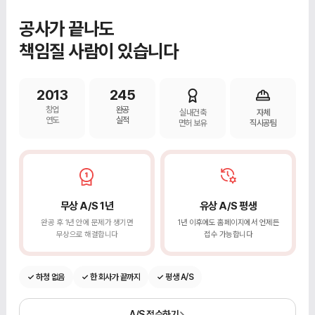
공사가 끝나도
책임질 사람이 있습니다
2013
245
창업
완공
실내건축
자체
연도
실적
면허 보유
직시공팀
무상 A/S 1년
유상 A/S 평생
완공 후 1년 안에 문제가 생기면
1년 이후에도 홈페이지에서 언제든
무상으로 해결합니다
접수 가능합니다
✓ 하청 없음
✓ 한 회사가 끝까지
✓ 평생 A/S
A/S 접수하기