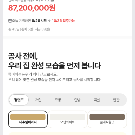
87,200,000원
오늘 계약하면
8/28 시작
→
10/26 입주가능
총 43일 (준비 5일 · 시공 38일)
공사 전에,
우리 집 완성 모습을 먼저 봅니다
좋아하는 분위기 하나만 고르세요.
우리 집에 맞춘 완성 모습을 먼저 보여드리고 공사를 시작합니다
맞춤 설계 전 기본 예시
평면도
평면도
거실
주방
안방
욕실
현관
내추럴베이지
모던화이트
클래식월넛