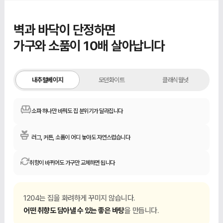
벽과 바닥이 단정하면
가구와 소품이 10배 살아납니다
내추럴베이지
부드럽고 따뜻한 느낌
내추럴베이지
모던화이트
클래식월넛
소파 하나만 바꿔도 집 분위기가 달라집니다
러그, 커튼, 소품이 어디 놓아도 자연스럽습니다
취향이 바뀌어도 가구만 교체하면 됩니다
1204는 집을 화려하게 꾸미지 않습니다.
어떤 취향도 담아낼 수 있는 좋은 바탕
을 만듭니다.