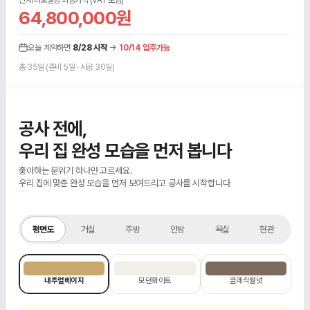
64,800,000원
오늘 계약하면
8/28 시작
→
10/14 입주가능
총 35일 (준비 5일 · 시공 30일)
공사 전에,
우리 집 완성 모습을 먼저 봅니다
좋아하는 분위기 하나만 고르세요.
우리 집에 맞춘 완성 모습을 먼저 보여드리고 공사를 시작합니다
맞춤 설계 전 기본 예시
평면도
평면도
거실
주방
안방
욕실
현관
내추럴베이지
모던화이트
클래식월넛