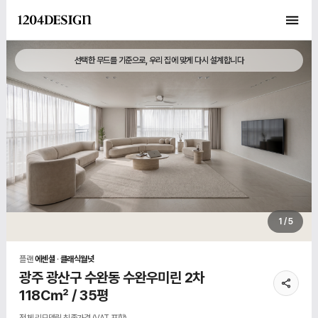
선택한 무드를 기준으로, 우리 집에 맞게 다시 설계합니다
1 / 5
플랜
에센셜
·
클래식월넛
광주 광산구 수완동 수완우미린 2차
118C㎡ / 35평
전체 리모델링 최종가격 (VAT 포함)