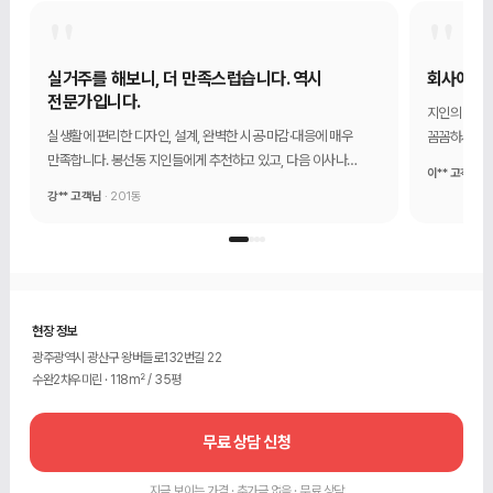
"
"
실거주를 해보니, 더 만족스럽습니다. 역시
회사에 대
전문가입니다.
지인의 추천
실생활에 편리한 디자인, 설계, 완벽한 시공·마감·대응에 매우
꼼꼼하시고 
만족합니다. 봉선동 지인들에게 추천하고 있고, 다음 이사나
믿음직하다는
이** 고객님
·
인테리어를 할 때도 1204디자인에서 할 생각입니다.
강** 고객님
· 201동
현장 정보
광주광역시 광산구 왕버들로132번길 22
수완2차우미린 · 118m² / 35평
무료 상담 신청
지금 보이는 가격 · 추가금 없음 · 무료 상담