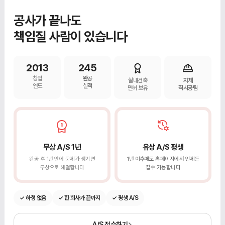
공사가 끝나도
책임질 사람이 있습니다
2013
245
창업
완공
실내건축
자체
연도
실적
면허 보유
직시공팀
무상 A/S 1년
유상 A/S 평생
완공 후 1년 안에 문제가 생기면
1년 이후에도 홈페이지에서 언제든
무상으로 해결합니다
접수 가능합니다
✓ 하청 없음
✓ 한 회사가 끝까지
✓ 평생 A/S
A/S 접수하기