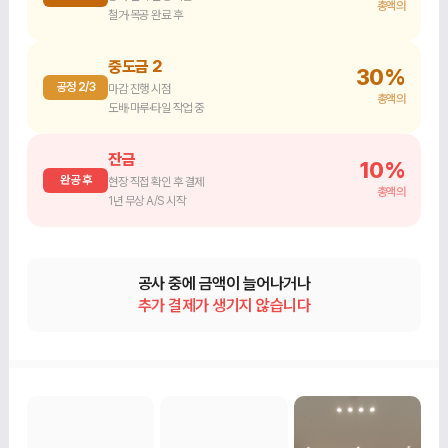
총액의
철거·목공 완료 후
중도금 2
30%
공정 2/3
마감 진행 시점
총액의
도배·마루·타일 작업 중
잔금
10%
완공 후
현장 직접 확인 후 결제
총액의
1년 무상 A/S 시작
공사 중에 금액이 늘어나거나
추가 결제가 생기지 않습니다