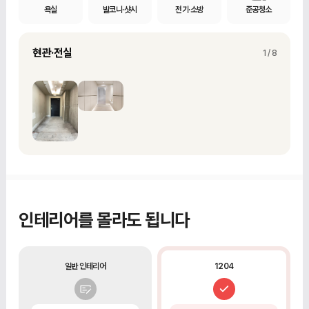
욕실
발코니·샷시
전기·소방
준공청소
현관·전실 철거
현관·전실
현관과 전실의 기존 벽·바닥 마감재 철거
1 / 8
인테리어를 몰라도 됩니다
일반 인테리어
1204