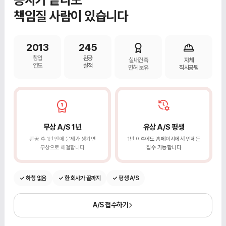
책임질 사람이 있습니다
2013
245
창업
완공
실내건축
자체
연도
실적
면허 보유
직시공팀
무상 A/S 1년
유상 A/S 평생
완공 후 1년 안에 문제가 생기면
1년 이후에도 홈페이지에서 언제든
무상으로 해결합니다
접수 가능합니다
✓ 하청 없음
✓ 한 회사가 끝까지
✓ 평생 A/S
A/S 접수하기