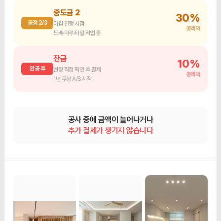
중도금 2
30%
공정 2/3
마감 진행 시점
총액의
도배·마루·타일 작업 중
잔금
10%
완공 후
현장 직접 확인 후 결제
총액의
1년 무상 A/S 시작
공사 중에 금액이 늘어나거나
추가 결제가 생기지 않습니다