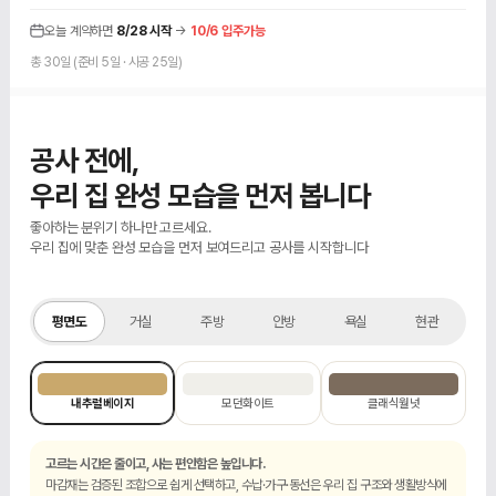
오늘 계약하면
8/28 시작
→
10/6 입주가능
총 30일 (준비 5일 · 시공 25일)
공사 전에,
우리 집 완성 모습을 먼저 봅니다
좋아하는 분위기 하나만 고르세요.
우리 집에 맞춘 완성 모습을 먼저 보여드리고 공사를 시작합니다
맞춤 설계 전 기본 예시
평면도
평면도
거실
주방
안방
욕실
현관
내추럴베이지
모던화이트
클래식월넛
고르는 시간은 줄이고, 사는 편안함은 높입니다.
마감재는 검증된 조합으로 쉽게 선택하고, 수납·가구·동선은 우리 집 구조와 생활방식에