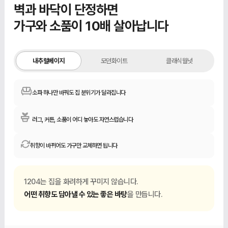
벽과 바닥이 단정하면
가구와 소품이 10배 살아납니다
내추럴베이지
부드럽고 따뜻한 느낌
내추럴베이지
모던화이트
클래식월넛
소파 하나만 바꿔도 집 분위기가 달라집니다
러그, 커튼, 소품이 어디 놓아도 자연스럽습니다
취향이 바뀌어도 가구만 교체하면 됩니다
1204는 집을 화려하게 꾸미지 않습니다.
어떤 취향도 담아낼 수 있는 좋은 바탕
을 만듭니다.