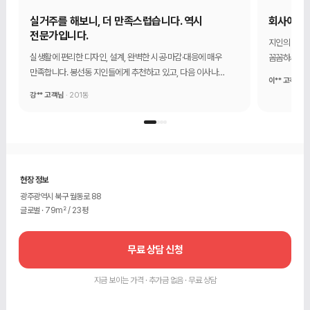
실거주를 해보니, 더 만족스럽습니다. 역시
회사에 대
전문가입니다.
지인의 추천
실생활에 편리한 디자인, 설계, 완벽한 시공·마감·대응에 매우
꼼꼼하시고 
만족합니다. 봉선동 지인들에게 추천하고 있고, 다음 이사나
믿음직하다는
이** 고객님
·
인테리어를 할 때도 1204디자인에서 할 생각입니다.
강** 고객님
· 201동
현장 정보
광주광역시 북구 월동로 88
글로벌 · 79m² / 23평
무료 상담 신청
지금 보이는 가격 · 추가금 없음 · 무료 상담